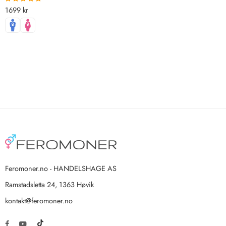
1699
kr
Vurdert
5.00
av 5
Feromoner.no - HANDELSHAGE AS
Ramstadsletta 24, 1363 Høvik
kontakt@feromoner.no