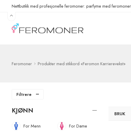
Nettbutikk med profesjonelle feromoner: parfyme med feromone
Feromoner
Produkter med stikkord «Feromon Karrierevekst»
Filtrere
KJØNN
BRUK
For Menn
For Dame