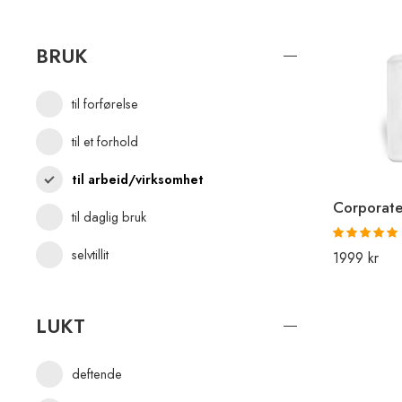
BRUK
til forførelse
til et forhold
til arbeid/virksomhet
Corporat
til daglig bruk
selvtillit
Vurdert
5.00
1999
kr
av 5
LUKT
deftende