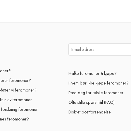
moner?
Hvilke feromoner å kjøpe?
gerer feromoner?
Hvem bør ikke kjøpe feromoner?
atter vi feromoner?
Pass deg for falske feromoner
uktur av feromoner
Ofte stilte spørsmål (FAQ)
g forskning feromoner
Diskret postforsendelse
nes feromoner?