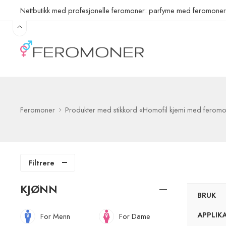
Nettbutikk med profesjonelle feromoner: parfyme med feromone
Feromoner
Produkter med stikkord «Homofil kjemi med ferom
Filtrere
KJØNN
BRUK
APPLIK
For Menn
For Dame