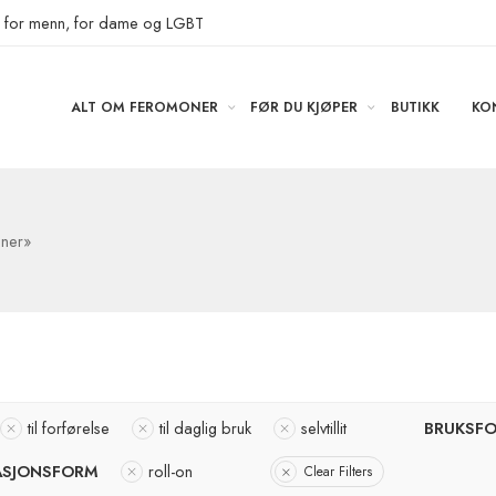
r for menn, for dame og LGBT
ALT OM FEROMONER
FØR DU KJØPER
BUTIKK
KO
oner»
til forførelse
til daglig bruk
selvtillit
BRUKSF
ASJONSFORM
roll-on
Clear Filters