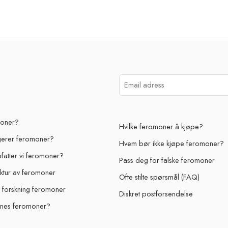
moner?
Hvilke feromoner å kjøpe?
gerer feromoner?
Hvem bør ikke kjøpe feromoner?
atter vi feromoner?
Pass deg for falske feromoner
uktur av feromoner
Ofte stilte spørsmål (FAQ)
g forskning feromoner
Diskret postforsendelse
nes feromoner?