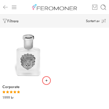
Filtrere
Sortert av
Corporate
1999
kr
Vurdert
5.00
av 5